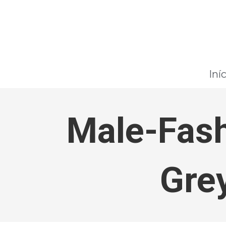
Iní
Male-Fash
Gre