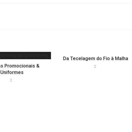
Da Tecelagem do Fio à Malha
s Promocionais &
Uniformes